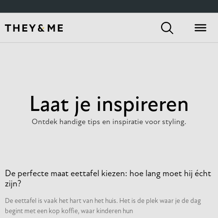
Home
/
2025
/
april
/ 16
Laat je inspireren
Ontdek handige tips en inspiratie voor styling.
De perfecte maat eettafel kiezen: hoe lang moet hij écht
zijn?
De eettafel is vaak het hart van het huis. Het is de plek waar je de dag
begint met een kop koffie, waar kinderen hun