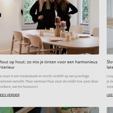
Hout op hout: zo mix je tinten voor een harmonieus
Slo
nterieur
lat
e staat in een meubelzaak en wordt verliefd op een prachtige
Loo
alnoten eettafel. Maar eenmaal thuis slaat de twijfel toe: past deze
je z
onkere, warme houtsoort
stoe
LEES VERDER
LEE