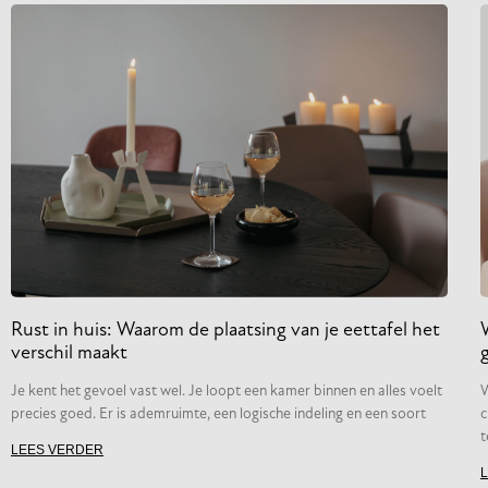
Rust in huis: Waarom de plaatsing van je eettafel het
verschil maakt
Je kent het gevoel vast wel. Je loopt een kamer binnen en alles voelt
W
precies goed. Er is ademruimte, een logische indeling en een soort
c
t
LEES VERDER