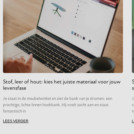
Stof, leer of hout: kies het juiste materiaal voor jouw
levensfase
s
Je staat in de meubelwinkel en ziet de bank van je dromen: een
J
prachtige, lichte linnen hoekbank. Hij voelt zacht aan en staat
s
fantastisch in
t
LEES VERDER