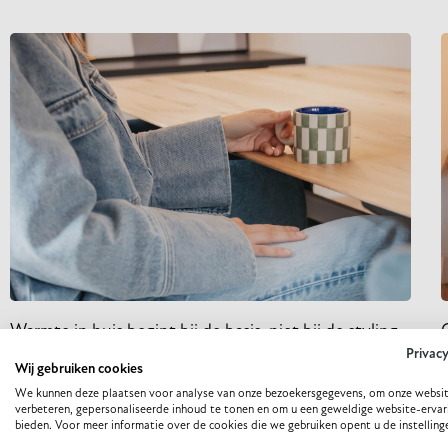
Warmte in huis begint bij de basis, niet bij de styling
Privac
Soms loop je een ruimte binnen en voelt het meteen goed. Het is er
Wij gebruiken cookies
niet te vol, maar ook niet te leeg. Het voelt er
B
We kunnen deze plaatsen voor analyse van onze bezoekersgegevens, om onze websit
i
verbeteren, gepersonaliseerde inhoud te tonen en om u een geweldige website-ervar
LEES VERDER
bieden. Voor meer informatie over de cookies die we gebruiken opent u de instelling