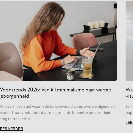
Woontrends 2026: Van kil minimalisme naar warme
Waa
geborgenheid
vis
e leven in een tijd waarin de buitenwereld soms overweldigend en
Je h
haotisch aanvoelt. Juist daarom groeit de behoefte om ons thuis
papi
erug te trekken in
LEE
LEES VERDER