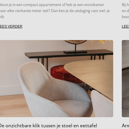
oon je in een compact appartement of heb je een woonkamer
Bij 
aar elke vierkante meter telt? Dan ken je de uitdaging vast wel: je
en d
ilt
besc
LEES VERDER
LEE
e onzichtbare klik tussen je stoel en eettafel
Arm