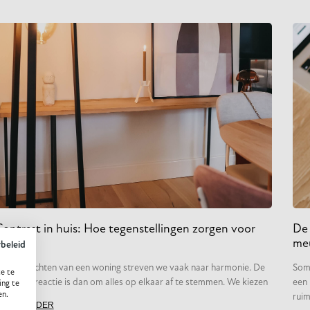
Contrast in huis: Hoe tegenstellingen zorgen voor
De 
rust
meu
ybeleid
ij het inrichten van een woning streven we vaak naar harmonie. De
Soms
e te
ntuïtieve reactie is dan om alles op elkaar af te stemmen. We kiezen
een 
ing te
en.
ruim
LEES VERDER