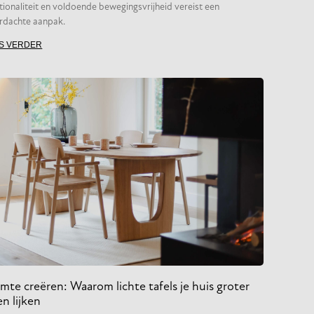
tionaliteit en voldoende bewegingsvrijheid vereist een
rdachte aanpak.
S VERDER
mte creëren: Waarom lichte tafels je huis groter
n lijken