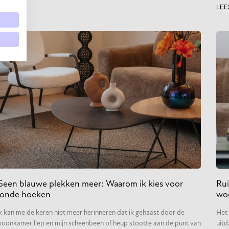
LEE
Geen blauwe plekken meer: Waarom ik kies voor
Ru
ronde hoeken
wo
k kan me de keren niet meer herinneren dat ik gehaast door de
Het 
oonkamer liep en mijn scheenbeen of heup stootte aan de punt van
uitd