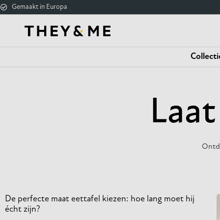
Gemaakt in Europa
Home
/
2024
/
augustus
/ 13
Collecti
Laat
Ontde
De perfecte maat eettafel kiezen: hoe lang moet hij
écht zijn?