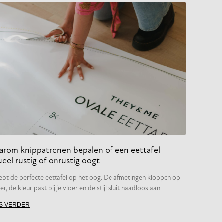
rom knippatronen bepalen of een eettafel
ueel rustig of onrustig oogt
ebt de perfecte eettafel op het oog. De afmetingen kloppen op
er, de kleur past bij je vloer en de stijl sluit naadloos aan
S VERDER