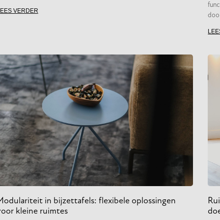
func
LEES VERDER
doo
LEE
odulariteit in bijzettafels: flexibele oplossingen
Rui
voor kleine ruimtes
doe