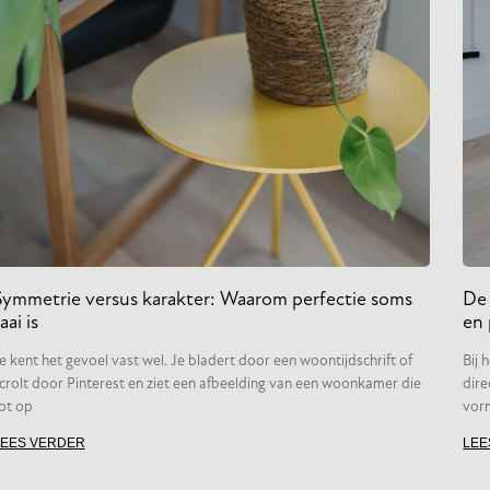
Symmetrie versus karakter: Waarom perfectie soms
De 
aai is
en 
e kent het gevoel vast wel. Je bladert door een woontijdschrift of
Bij 
crolt door Pinterest en ziet een afbeelding van een woonkamer die
dire
ot op
vor
LEES VERDER
LEE